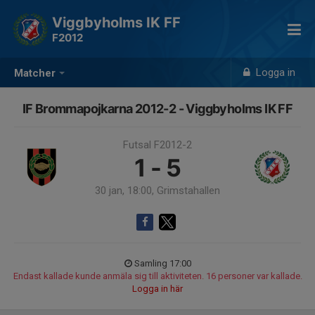
Viggbyholms IK FF
F2012
Logga in
Matcher
IF Brommapojkarna 2012-2 - Viggbyholms IK FF
Futsal F2012-2
1 - 5
30 jan, 18:00, Grimstahallen
Samling 17:00
Endast kallade kunde anmäla sig till aktiviteten. 16 personer var kallade.
Logga in här