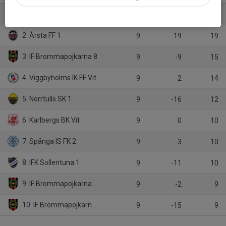
1. Segeltorps IF Fotboll Blå
9
35
22
2. Årsta FF 1
9
19
19
3. IF Brommapojkarna 8
9
-9
15
4. Viggbyholms IK FF Vit
9
2
14
5. Norrtulls SK 1
9
-16
12
6. Karlbergs BK Vit
9
0
10
7. Spånga IS FK 2
9
-3
10
8. IFK Sollentuna 1
9
-11
10
9. IF Brommapojkarna 2012-2
9
-2
9
10. IF Brommapojkarna 2012-10
9
-15
9