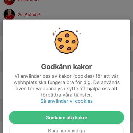
26. Astrid P.
Ledare
Pontus Thell
Ledare
Godkänn kakor
Referat
Vi använder oss av kakor (cookies) för att vår
webbplats ska fungera bra för dig. De används
Inget skrivet
även för webbanalys i syfte att hjälpa oss att
förbättra våra tjänster.
Så använder vi cookies
Tabell
Godkänn alla kakor
Bara nödvändiga
Futsal F2012-2
M
+/-
P