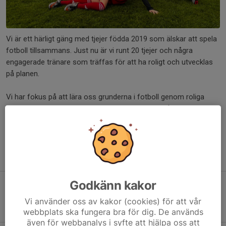
Vi är ett härligt gäng med tjejer födda 2019 som älskar att spela
fotboll tillsammans. Just nu är vi runt 20 tjejer och några
engagerade tränare som träffas för att ha roligt och utvecklas
på planen.
Vi har fokus på att lära oss grunderna i fotboll genom roliga
övningar och spel, och för de som vill finns också möjlighet att
prova på matcher mot andra lag.
Har du en tjej född 2019 som vill prova på fotboll och lek är hon
varmt välkommen att komma och testa att träna med oss.
Godkänn kakor
Vill du också spela fotboll?
Vi använder oss av kakor (cookies) för att vår
Välj F2019 som lag
webbplats ska fungera bra för dig. De används
även för webbanalys i syfte att hjälpa oss att