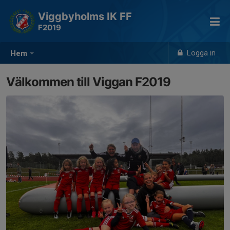
Viggbyholms IK FF
F2019
Logga in
Hem
Välkommen till Viggan F2019