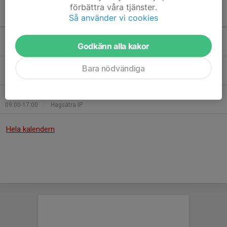
förbättra våra tjänster.
Kommande aktiviteter
Så använder vi cookies
Sön 16/8
Kvarterscup IK Frej
Godkänn alla kakor
13:00-15:15
Vikingavallen (TIP3)
Sön 23/8
Träning utomhus F2019
Bara nödvändiga
17:00-18:00
Hägernäs IP
Sön 18/10
Hammarby Future Cup 2026
09:00-17:00
Hagsätra IP
Hela kalendern