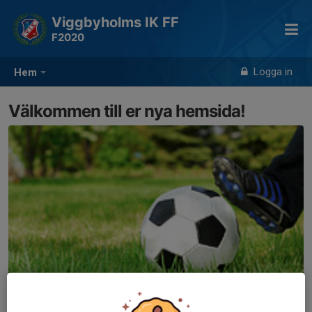
Viggbyholms IK FF
F2020
Logga in
Hem
Välkommen till er nya hemsida!