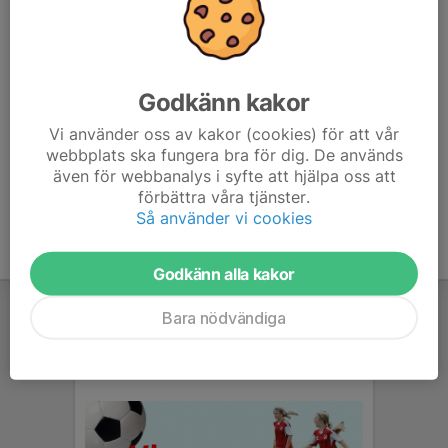
Här hamnar automatiskt de senaste nyheterna på hemsidan. För
att kunna börja administrera hemsidan loggar du in högst upp till
höger.
Godkänn kakor
Vi använder oss av kakor (cookies) för att vår
/Svenskalag.se
webbplats ska fungera bra för dig. De används
även för webbanalys i syfte att hjälpa oss att
förbättra våra tjänster.
Så använder vi cookies
Godkänn alla kakor
Bara nödvändiga