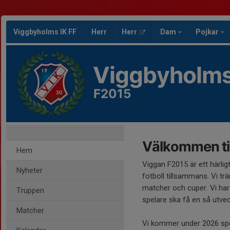
Viggbyholms IK FF
Herr
Herr
Dam
Pojkar
Viggbyholms
F2015
Välkommen ti
Hem
Viggan F2015 är ett härligt
Nyheter
fotboll tillsammans. Vi tr
matcher och cuper. Vi har
Truppen
spelare ska få en så utve
Matcher
Vi kommer under 2026 spe