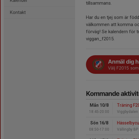
Kalender
tillsammans.
Kontakt
Har du en tjej som är född 
välkommen att komma och 
förväg! Se kalendern för t
viggan_f2015.
Anmäl dig h
Välj F2015 som
Kommande aktivit
Mån 10/8
Träning F2
18:45-20:00
Viggbydalen
Sön 16/8
Hässelbyc
08:50-17:00
Vällingby BP