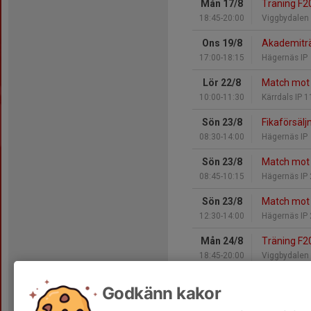
Mån 17/8
Träning F2
18:45-20:00
Viggbydalen
Ons 19/8
Akademitr
17:00-18:15
Hägernäs IP
Lör 22/8
Match mot 
10:00-11:30
Kärrdals IP 1
Sön 23/8
Fikaförsälj
08:30-14:00
Hägernäs IP
Sön 23/8
Match mot 
08:45-10:15
Hägernäs IP
Sön 23/8
Match mot 
12:30-14:00
Hägernäs IP
Mån 24/8
Träning F2
18:45-20:00
Viggbydalen
Ons 26/8
Akademitr
Godkänn kakor
17:00-18:15
Hägernäs IP