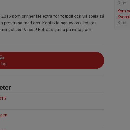
3 jun
Kom oc
2015 som brinner lite extra för fotboll och vill spela så
Svens
provträna med oss. Kontakta ngn av oss ledare i
3 jun
räningstider! Vi ses! Följ oss gärna på instagram
är
 lag
eter
015
upen