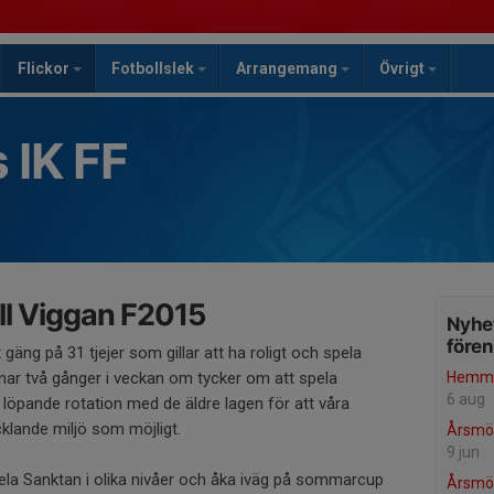
Flickor
Fotbollslek
Arrangemang
Övrigt
 IK FF
ll Viggan F2015
Nyhet
före
 gäng på 31 tjejer som gillar att ha roligt och spela
änar två gånger i veckan om tycker om att spela
Hemma
6 aug
 löpande rotation med de äldre lagen för att våra
cklande miljö som möjligt.
Årsmö
9 jun
la Sanktan i olika nivåer och åka iväg på sommarcup
Årsmö