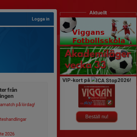
Aktuellt
Logga in
VIP-kort på
2026!
er från
ningen
match på lördag!
Beställ nu!
teshandlingar
te 2026