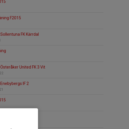
015
äning F2015
Sollentuna FK Kärrdal
1
ning
Österåker United FK 3 Vit
 22
Enebybergs IF 2
 21
015
äning F2015