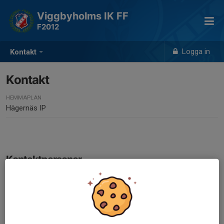
Viggbyholms IK FF
F2012
Logga in
Kontakt
Kontakt
HEMMAPLAN
Hägernäs IP
Kontaktpersoner
Pontus Thell
Ledare
070-972 22 48
pontus.thell@outlook.com