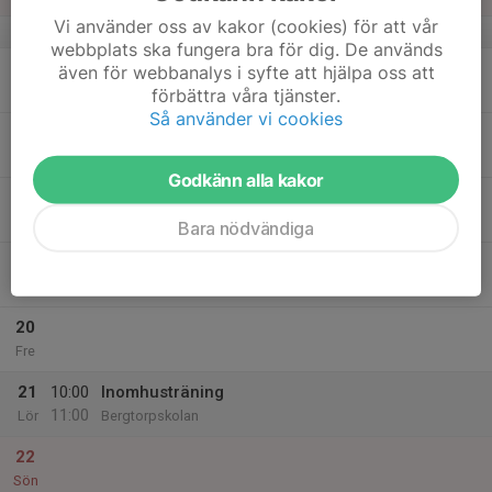
Vi använder oss av kakor (cookies) för att vår
v.8
webbplats ska fungera bra för dig. De används
16
18:45
Supercenter Danderyd - Träning
även för webbanalys i syfte att hjälpa oss att
20:00
Mån
Supercenter Danderyd
förbättra våra tjänster.
Så använder vi cookies
17
Tis
Godkänn alla kakor
18
Ons
Bara nödvändiga
19
19:45
Akademiträning
21:00
Tor
Hägernäs IP
20
Fre
21
10:00
Inomhusträning
11:00
Lör
Bergtorpskolan
22
Sön