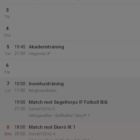
3
Tis
4
Ons
5
19:45
Akademiträning
21:00
Tor
Hägernäs IP
6
Fre
7
10:00
Inomhusträning
11:00
Lör
Bergtorpskolan
19:00
Match mot Segeltorps IF Fotboll Blå
21:00
Futsal F2012-2
Vikingavallen - Bollhallen Täby IP 1
8
18:00
Match mot Ekerö IK 1
20:00
Sön
Futsal F2012-4