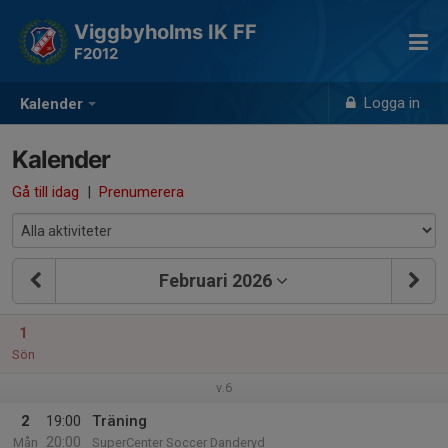
Viggbyholms IK FF
F2012
Logga in
Kalender
Kalender
Gå till idag
|
Prenumerera
Februari 2026
1
Sön
v.6
2
19:00
Träning
20:00
Mån
SuperCenter Soccer Danderyd