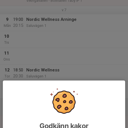
Vikingavallen - Bollhallen Täby IP 1
v.7
9
19:00
Nordic Wellness Arninge
20:15
Mån
Saluvägen 1
10
Tis
11
Ons
12
18:50
Nordic Wellness
20:30
Tor
Saluvägen 1
13
Fre
14
10:00
Inomhusträning
11:00
Lör
Bergtorpskolan
15
16:00
Träningsmatch Futsal - Årsta
Godkänn kakor
17:30
Sön
Liljeholmshallen