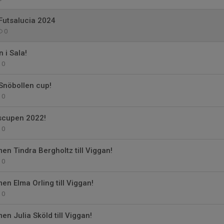
 Futsalucia 2024
0
 i Sala!
0
 Snöbollen cup!
0
tscupen 2022!
0
n Tindra Bergholtz till Viggan!
0
n Elma Orling till Viggan!
0
n Julia Sköld till Viggan!