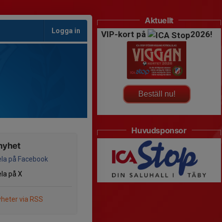
Aktuellt
Logga in
VIP-kort på
2026!
Beställ nu!
Huvudsponsor
nyhet
la på Facebook
la på X
heter via RSS