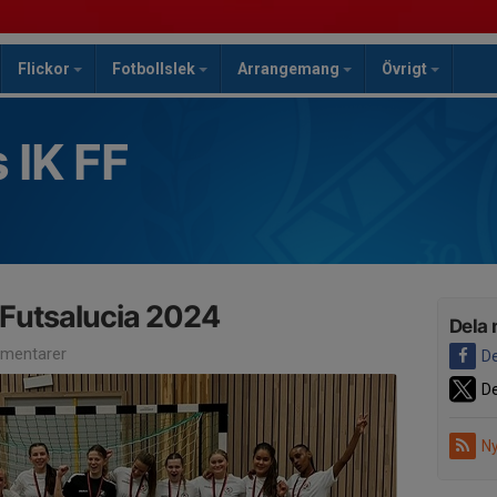
Flickor
Fotbollslek
Arrangemang
Övrigt
 IK FF
i Futsalucia 2024
Dela 
mentarer
De
De
Ny