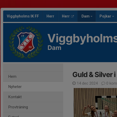
Viggbyholms IK FF
Herr
Herr
Dam
Pojkar
Viggbyholms
Dam
Guld & Silver 
Hem
14 dec 2024
0 kom
Nyheter
Kontakt
Provträning