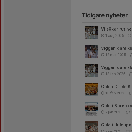
Tidigare nyheter
Vi söker rutine
1 aug 2025
Viggan dam klar
18 mar 2025
Viggan dam klar
18 feb 2025
Guld i Circle 
18 feb 2025
Guld i Boren 
7 jan 2025
Guld i Julcup
7 jan 2025