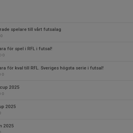
rade spelare till vårt futsalag
0
a för spel i RFL i futsal!
0
a för kval till RFL. Sveriges högsta serie i futsal!
0
K cup 2025
0
cup 2025
0
en 2025
0