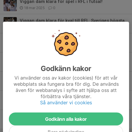
Viggan dam klara för spel i RFL i futsal!
18 mar 2025
0
Viggan dam klara för kval till RFL. Sveriges högsta serie i futsal!
18 feb 2025
0
Guld i Circle K cup 2025
18 feb 2025
0
Guld i Boren cup 2025
7 jan 2025
0
Godkänn kakor
Vi använder oss av kakor (cookies) för att vår
Guld i Julcupen 2025
webbplats ska fungera bra för dig. De används
7 jan 2025
0
även för webbanalys i syfte att hjälpa oss att
förbättra våra tjänster.
Guld & Silver i Futsalucia 2024
Så använder vi cookies
14 dec 2024
0
Guld i Julcupen i Sala!
Godkänn alla kakor
10 jan 2023
0
Bara nödvändiga