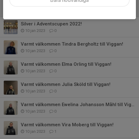
Guld & Silver i Snöbollen cup!
10 jan 2023
0
Silver i Adventscupen 2022!
10 jan 2023
0
Varmt välkommen Tindra Bergholtz till Viggan!
10 jan 2023
0
Varmt välkommen Elma Orling till Viggan!
10 jan 2023
0
Varmt välkommen Julia Sköld till Viggan!
10 jan 2023
0
Varmt välkommen Ewelina Johansson Måhl till Viggan
10 jan 2023
0
Varmt välkommen Vira Moberg till Viggan!
10 jan 2023
1