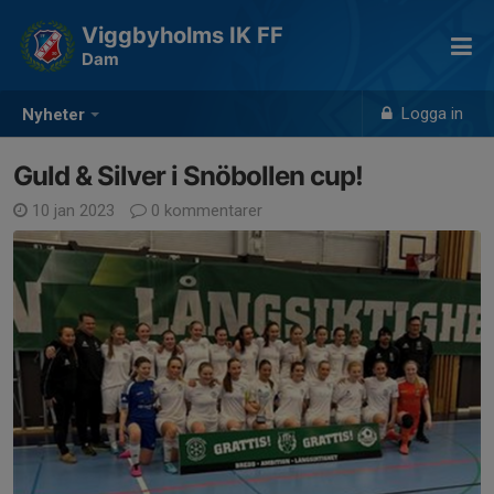
Viggbyholms IK FF
Dam
Logga in
Nyheter
Guld & Silver i Snöbollen cup!
10 jan 2023
0 kommentarer