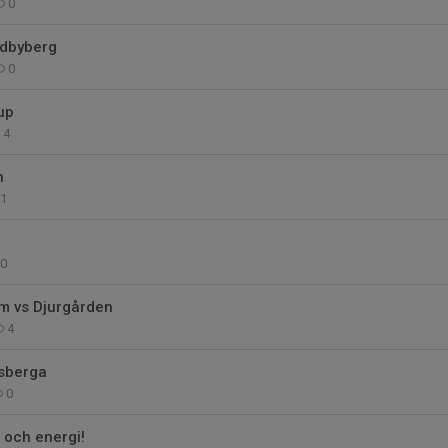
0
ndbyberg
0
up
4
n
1
0
m vs Djurgården
4
rsberga
0
i och energi!