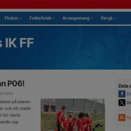
Flickor
Fotbollslek
Arrangemang
Övrigt
 IK FF
an P06!
Dela 
ntarer
De
ation på planen
De
r och ett starkt
i för nästa
Ny
mande cup.