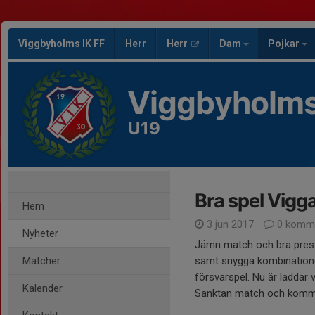
Viggbyholms IK FF
Herr
Herr
Dam
Pojkar
Viggbyholms
U19
Bra spel Vigg
Hem
3 jun 2017
0 komme
Nyheter
Jämn match och bra prest
Matcher
samt snygga kombinatione
försvarspel. Nu är laddar v
Kalender
Sanktan match och kom