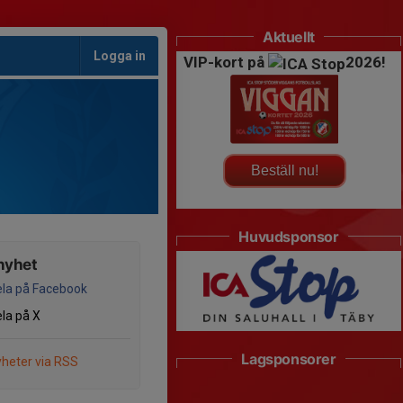
Aktuellt
Logga in
VIP-kort på
2026!
Beställ nu!
Huvudsponsor
nyhet
la på Facebook
la på X
Lagsponsorer
heter via RSS