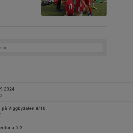
19 2024
0
g på Viggbydalen 8/10
0
lentuna 4-2