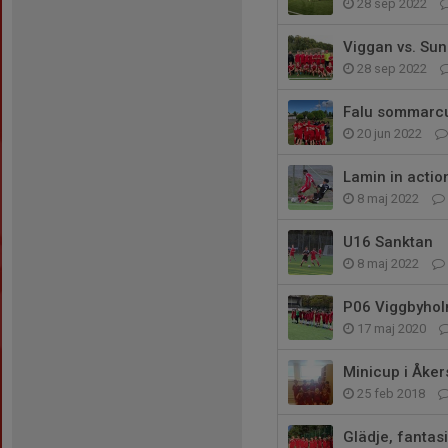
28 sep 2022
Viggan vs. Su
28 sep 2022
Falu sommarc
20 jun 2022
Lamin in actio
8 maj 2022
U16 Sanktan
8 maj 2022
P06 Viggbyhol
17 maj 2020
Minicup i Åke
25 feb 2018
Glädje, fantas