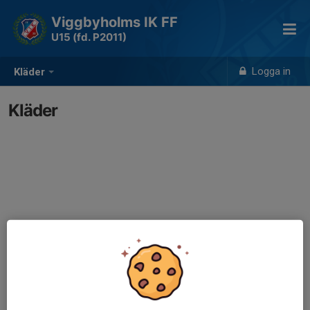
Viggbyholms IK FF
U15 (fd. P2011)
Logga in
Kläder
Kläder