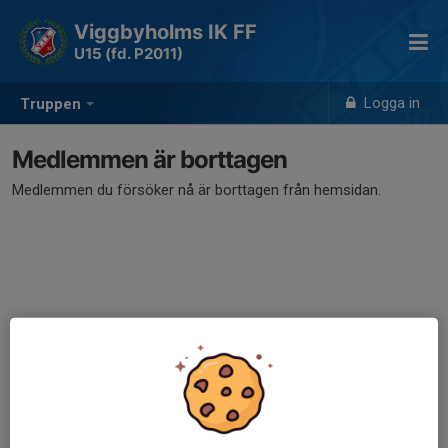
Viggbyholms IK FF
U15 (fd. P2011)
Logga in
Truppen
Medlemmen är borttagen
Medlemmen du försöker nå är borttagen från hemsidan.