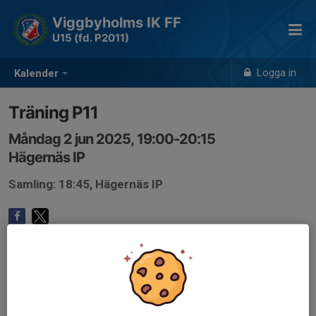
Viggbyholms IK FF
U15 (fd. P2011)
Logga in
Kalender
Träning P11
Måndag 2 jun 2025, 19:00-20:15
Hägernäs IP
Samling: 18:45, Hägernäs IP