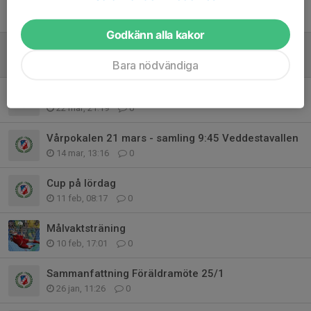
Påskbollen i Vallentuna lördag 11 april
7 apr, 10:46
0
Godkänn alla kakor
Träningstider v14-18
29 mar, 20:27
0
Bara nödvändiga
Spelschema Sanktan ligger uppe i kalendern
22 mar, 21:19
0
Vårpokalen 21 mars - samling 9:45 Veddestavallen
14 mar, 13:16
0
Cup på lördag
11 feb, 08:17
0
Målvaktsträning
10 feb, 17:01
0
Sammanfattning Föräldramöte 25/1
26 jan, 11:26
0