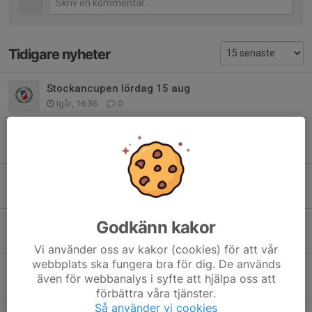
Tidigare nyheter
Stockancupen lördag 15 aug
Igår, 16:36
0
Fair Play Cup - Spelschema klart
11 maj, 11:02
0
Ingen träning på torsdag 30 april pga Valborg
27 apr, 10:15
0
Godkänn kakor
Fikaförsäljning
14 apr, 08:41
0
Vi använder oss av kakor (cookies) för att vår
webbplats ska fungera bra för dig. De används
Sverige - Serbien
även för webbanalys i syfte att hjälpa oss att
13 apr, 20:58
0
förbättra våra tjänster.
Så använder vi cookies