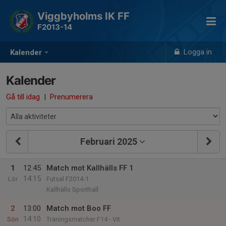
Viggbyholms IK FF
F2013-14
Logga in
Kalender
Kalender
Gå till idag
|
Prenumerera
Februari 2025
1
12:45
Match mot Kallhälls FF 1
14:15
Lör
Futsal F2014-1
Kallhälls Sporthall
2
13:00
Match mot Boo FF
14:10
Sön
Träningsmatcher F14 - Vit