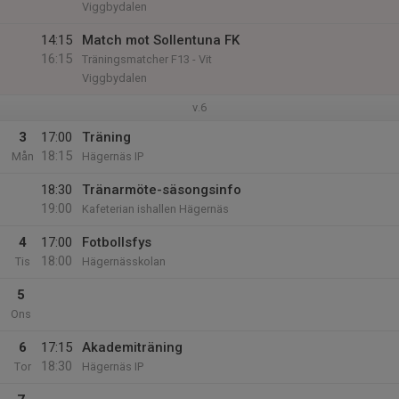
Viggbydalen
14:15
Match mot Sollentuna FK
16:15
Träningsmatcher F13 - Vit
Viggbydalen
v.6
3
17:00
Träning
18:15
Mån
Hägernäs IP
18:30
Tränarmöte-säsongsinfo
19:00
Kafeterian ishallen Hägernäs
4
17:00
Fotbollsfys
18:00
Tis
Hägernässkolan
5
Ons
6
17:15
Akademiträning
18:30
Tor
Hägernäs IP