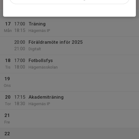
Viggbydalen
v.8
17
17:00
Träning
18:15
Mån
Hägernäs IP
20:00
Föräldramöte inför 2025
21:00
Digitalt
18
17:00
Fotbollsfys
18:00
Tis
Hägernässkolan
19
Ons
20
17:15
Akademiträning
18:30
Tor
Hägernäs IP
21
Fre
22