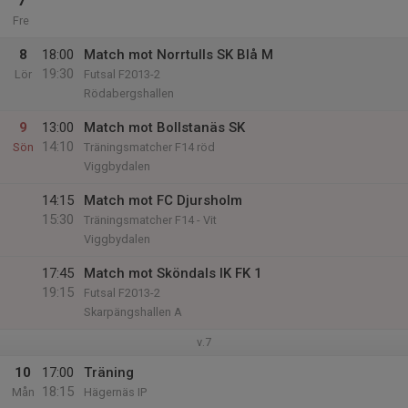
7
Fre
8
18:00
Match mot Norrtulls SK Blå M
19:30
Lör
Futsal F2013-2
Rödabergshallen
9
13:00
Match mot Bollstanäs SK
14:10
Sön
Träningsmatcher F14 röd
Viggbydalen
14:15
Match mot FC Djursholm
15:30
Träningsmatcher F14 - Vit
Viggbydalen
17:45
Match mot Sköndals IK FK 1
19:15
Futsal F2013-2
Skarpängshallen A
v.7
10
17:00
Träning
18:15
Mån
Hägernäs IP