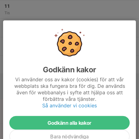
11
Tis
12
Ons
13
17:15
Akademiträning
18:30
Tor
Hägernäs IP
14
Godkänn kakor
Fre
Vi använder oss av kakor (cookies) för att vår
15
14:00
Match mot Djurgårdens IF FF
webbplats ska fungera bra för dig. De används
15:30
Lör
Träningsmatcher
även för webbanalys i syfte att hjälpa oss att
Hägernäs IP
förbättra våra tjänster.
16
10:00
Match mot Bollstanäs SK
Så använder vi cookies
11:00
Sön
Träningsmatcher F14 - Vit
Vilunda fotbollshall Upplands Väsby
Godkänn alla kakor
14:15
Match mot BKV Norrtälje (INSTÄLLD)
16:15
Bara nödvändiga
Träningsmatcher F13 - Vit