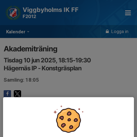
Viggbyholms IK FF
F2012
Logga in
Kalender
Akademiträning
Tisdag 10 jun 2025, 18:15-19:30
Hägernäs IP - Konstgräsplan
Samling: 18:05