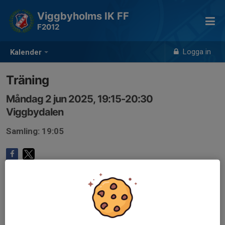
Viggbyholms IK FF
F2012
Logga in
Kalender
Träning
Måndag 2 jun 2025, 19:15-20:30
Viggbydalen
Samling: 19:05