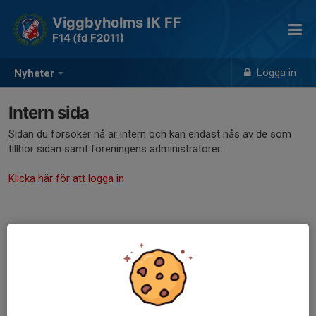
Viggbyholms IK FF
F14 (fd F2011)
Logga in
Nyheter
Intern sida
Sidan du försöker nå är intern och kan endast nås av de som
tillhör sidan samt föreningens administratörer.
Klicka här för att logga in