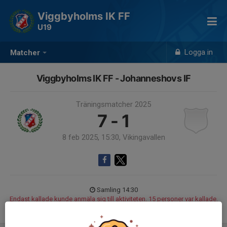
Viggbyholms IK FF
U19
Logga in
Matcher
Viggbyholms IK FF - Johanneshovs IF
Träningsmatcher 2025
7 - 1
8 feb 2025, 15:30, Vikingavallen
Samling 14:30
Endast kallade kunde anmäla sig till aktiviteten. 15 personer var kallade.
Logga in här