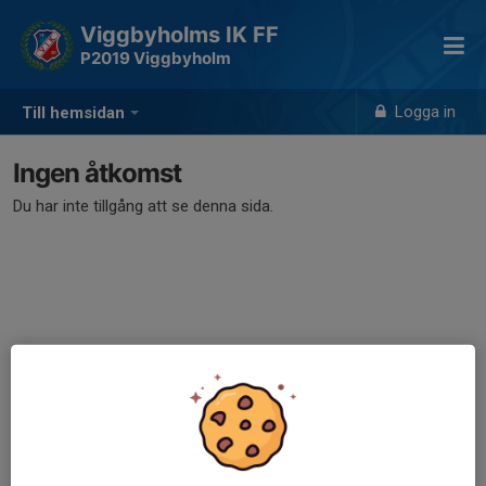
Viggbyholms IK FF
P2019 Viggbyholm
Logga in
Till hemsidan
Ingen åtkomst
Du har inte tillgång att se denna sida.