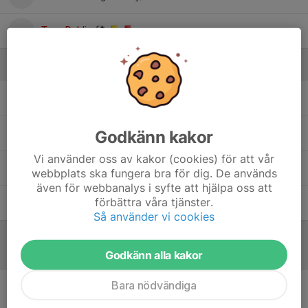
Tom Dahlin
Ledare
Arvid Hagstedt
Lagledare
Christian Moberg
Huvudtränare
Godkänn kakor
Vi använder oss av kakor (cookies) för att vår
Marcus Almering
Sportchef Herr
webbplats ska fungera bra för dig. De används
även för webbanalys i syfte att hjälpa oss att
förbättra våra tjänster.
Tomas Thörnblom
Lagledare
Så använder vi cookies
Referat
Godkänn alla kakor
Bara nödvändiga
Inget referat skrivet