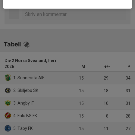
Tabell
Div 2 Norra Svealand, herr
2026
M
+/-
P
1. Sunnersta AIF
15
29
34
2. Skiljebo SK
15
18
31
3. Ängby IF
15
10
31
4. Falu BS FK
15
8
28
5. Täby FK
15
11
27