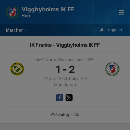
Viggbyholms IK FF
Herr
Logga in
Matcher
IK Franke - Viggbyholms IK FF
Div 2 Norra Svealand, herr 2026
1 - 2
27 jun, 13:00, Råby IP 3
(konstgräs)
Samling 11:30