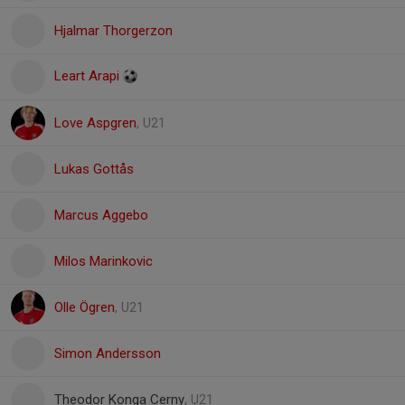
Hjalmar Thorgerzon
Leart Arapi
Love Aspgren
, U21
Lukas Gottås
Marcus Aggebo
Milos Marinkovic
Olle Ögren
, U21
Simon Andersson
Theodor Konga Cerny
, U21