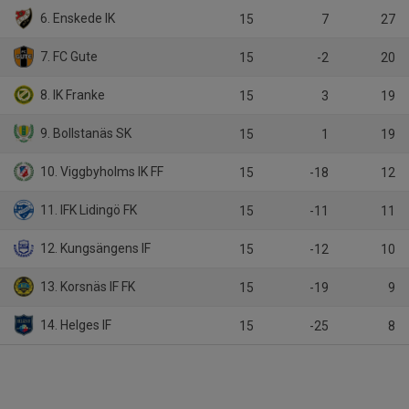
6. Enskede IK
15
7
27
7. FC Gute
15
-2
20
8. IK Franke
15
3
19
9. Bollstanäs SK
15
1
19
10. Viggbyholms IK FF
15
-18
12
11. IFK Lidingö FK
15
-11
11
12. Kungsängens IF
15
-12
10
13. Korsnäs IF FK
15
-19
9
14. Helges IF
15
-25
8