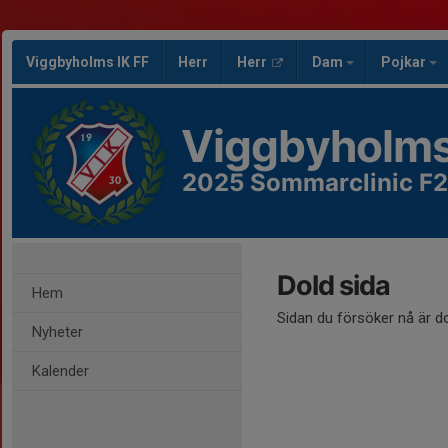
Viggbyholms IK FF
Herr
Herr
Dam
Pojkar
Viggbyholms
2025 Sommarclinic F
Dold sida
Hem
Sidan du försöker nå är d
Nyheter
Kalender